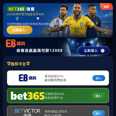
MK中国官网 – 官方APP下
载 | 品牌资讯 | 正品保障
Toggle
navigati
首页
科研动态
首页
科研动态
>