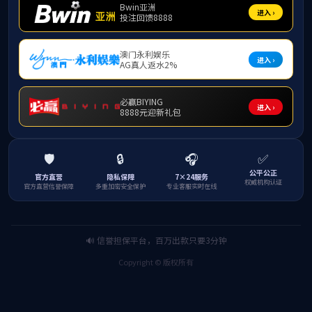
MK官方APP下载银恺、何军教授团队在超快激光原子级制造...
发布时间:2025.06.25 作者: 浏览次数:
undefined
近期，MK官方APP下载银恺教授、何军教授课题组在超快激
光原子级制造领域取得多项研...
MK正品商城王辉教授团队指导本科生获批湖南省自然科...
发布时间:2025.05.28 作者: 浏览次数:
undefined