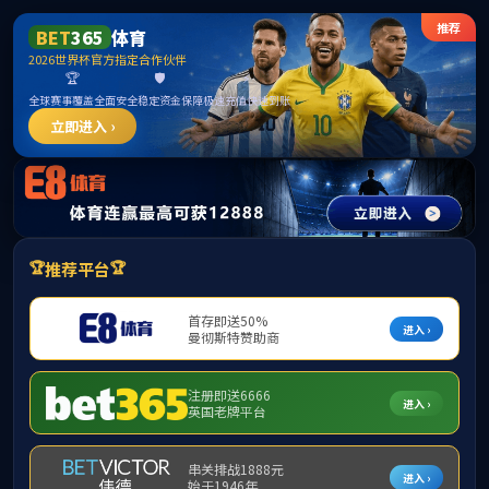
MK中国官网 – 官方APP下
载 | 品牌资讯 | 正品保障
Toggle
navigati
首页
通知公告
首页
通知公告
>