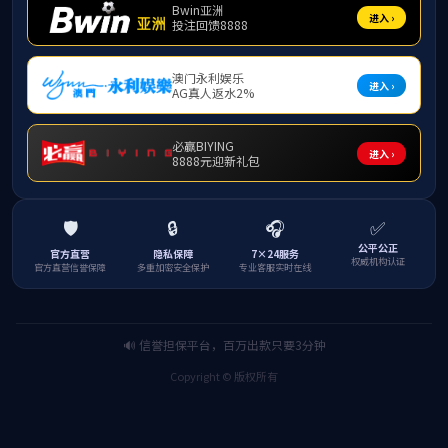
彻落实等各项工作。全院教职工要深刻认识全会关
于“十五五”规划的战略部署和目标要求，充分发挥
学科和人才优势，高质量谋划制定学院发展“十五
五”规划。
会议强调，深入贯彻中央八项规定精神学习教
育开展以来，全院党员对违规吃喝问题的严重性和
危害性有了更加深刻的认识，进一步增强了廉洁自
律意识。同时也要意识到，违规吃喝问题具有顽固
性、复杂性。各党支部书记要以身作则、以上率
下，进一步向支部党员明确违规吃喝认定标准，引
导党员干部充分认识违规吃喝的严重政治危害，不
断增强抵制吃喝歪风的政治自觉、思想自觉、行动
自觉。