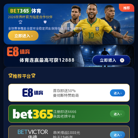
MK中国官网 – 官方APP下
载 | 品牌资讯 | 正品保障
Toggle
navigati
科学研究
学术交流
首页
科学研究
学术交流
>
>