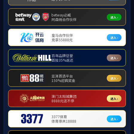
AI赋能材料服役性能计算与设计
发布时间：2026-05-18 作者： 来源： 浏览次数：
打印
下一篇：
HfO2中铁电相与铁电畴的相稳定性调控与关联对称性